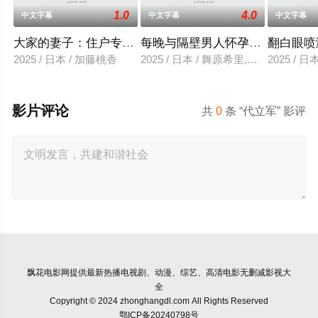
1.0
4.0
中文字幕
中文字幕
中文字幕
大家的妻子：住户专用洞口
每晚与隔壁男人怀孕性爱
翻白眼喷
2025 / 日本 / 加藤桃香
2025 / 日本 / 舞原希里,佐川金二
2025 / 
影片评论
共
0
条 “代立军” 影评
飘花电影网
提供最新热播电视剧、动漫、综艺、高清电影无删减影视大
全
Copyright © 2024 zhonghangdl.com All Rights Reserved
鄂ICP备20240798号