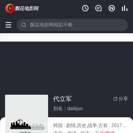






代立军
分享

别名：dailijun
韩国
剧情,历史,战争,古装
2017
1.0