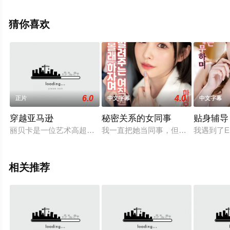
允,林泰丰,赵成熙,金永,金等演员精彩演绎的韩国电影，手
机免费观看高清未删减完整版电影大全就上飘花影院，更
猜你喜欢
多相关信息可移步至豆瓣电影、电视猫或剧情网等平台了
解。
6.0
4.0
正片
中文字幕
中文字幕
穿越亚马逊
秘密关系的女同事
贴身辅导
丽贝卡是一位艺术高超的年轻治疗师，她的名声吸引了大批人群
我一直把她当同事，但有一天，我加
我遇到了
相关推荐