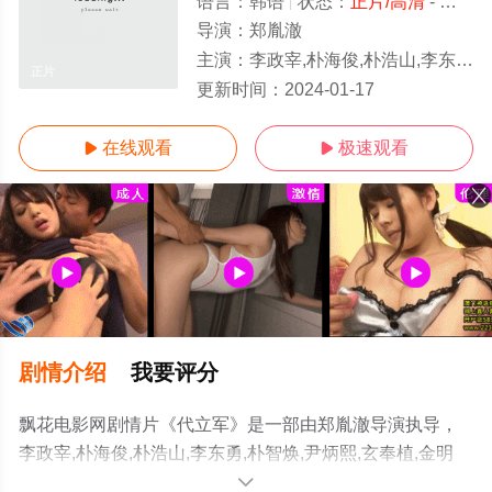
语言：
韩语
状态：
正片/高清
- 免费在线观看
导演：
郑胤澈
主演：
李政宰,朴海俊,朴浩山,李东勇,朴智焕,尹炳熙,玄奉植,金明坤,崔秉默,安秀浩,韩在英,李絮,金在祿,朴相勋
正片
更新时间：
2024-01-17
在线观看
极速观看


剧情介绍
我要评分
飘花电影网剧情片《代立军》是一部由郑胤澈导演执导，
李政宰,朴海俊,朴浩山,李东勇,朴智焕,尹炳熙,玄奉植,金明
坤,崔秉默,安秀浩,韩在英,李絮,金在祿,朴相勋,金武烈,吴承
