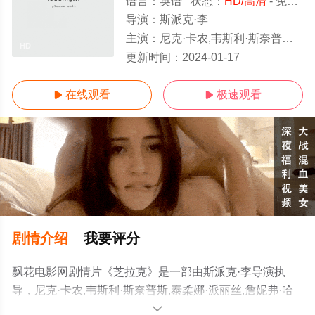
语言：
英语
状态：
HD/高清
- 免费在线观看
导演：
斯派克·李
主演：
尼克·卡农,韦斯利·斯奈普斯,泰柔娜·派丽丝,詹妮弗·哈德森,史蒂夫·哈里斯,哈里·列尼斯,D·B·斯威尼,
HD
更新时间：
2024-01-17
在线观看
极速观看


剧情介绍
我要评分
飘花电影网剧情片《芝拉克》是一部由斯派克·李导演执
导，尼克·卡农,韦斯利·斯奈普斯,泰柔娜·派丽丝,詹妮弗·哈
德森,史蒂夫·哈里斯,哈里·列尼斯,D·B·斯威尼,安吉拉·贝塞
