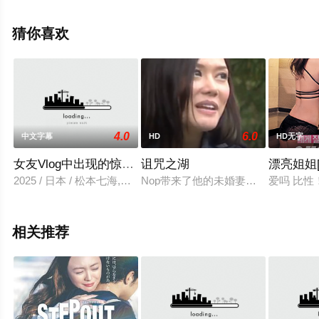
特,约翰·库萨克,塞缪尔·杰克等演员精彩演绎的美国电影，
手机免费观看高清未删减完整版电影大全就上飘花影院，
猜你喜欢
更多相关信息可移步至豆瓣电影、电视猫或剧情网等平台
了解。
4.0
6.0
中文字幕
HD
HD无字
女友Vlog中出现的惊人出场者
诅咒之湖
漂亮姐姐
2025 / 日本 / 松本七海,碧井优太
Nop带来了他的未婚妻一个田园诗般
爱吗 比性
相关推荐