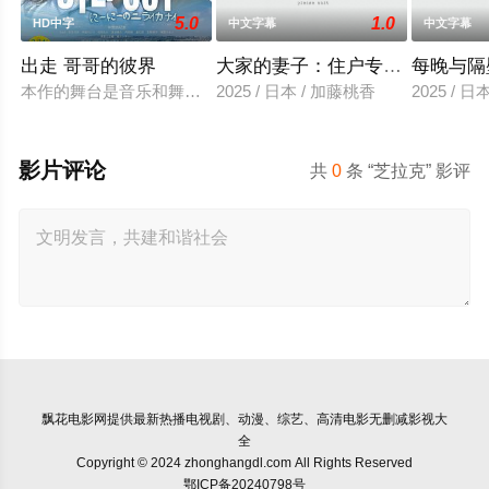
5.0
1.0
HD中字
中文字幕
中文字幕
出走 哥哥的彼界
大家的妻子：住户专用洞口
每晚与隔
本作的舞台是音乐和舞蹈融入生活的冲绳。与母亲朱音、妹妹舞
2025 / 日本 / 加藤桃香
2025 / 
影片评论
共
0
条 “芝拉克” 影评
飘花电影网
提供最新热播电视剧、动漫、综艺、高清电影无删减影视大
全
Copyright © 2024 zhonghangdl.com All Rights Reserved
鄂ICP备20240798号