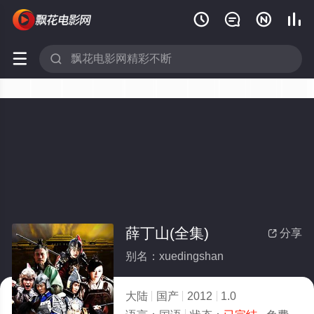






薛丁山(全集)
分享

别名：xuedingshan
大陆
国产
2012
1.0