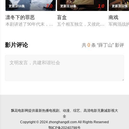
7.0
1.0
更新至16集
更新至10集
更新至12集
凛冬下的罪恶
盲盒
南戏
本剧讲述了90年代末，怒河市刑侦支队在无普及监控、无DNA
五个相互独立，又彼此呼应的故事——
军阀混战
影片评论
共
0
条 “薛丁山” 影评
飘花电影网
提供最新热播电视剧、动漫、综艺、高清电影无删减影视大
全
Copyright © 2024 zhonghangdl.com All Rights Reserved
鄂ICP备20240798号