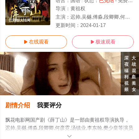
语言：
国语
状态：
已完结
- 免费在线观看
导演：
黄祖权
主演：
迟帅,吴樾,傅淼,段卿卿,何彦霓,汤镇业,李东翰,樊少皇
已完结/大结局
更新时间：
2024-01-17
在线观看
极速观看


剧情介绍
我要评分
飘花电影网国产剧《薛丁山》是一部由黄祖权导演执导，
迟帅,吴樾,傅淼,段卿卿,何彦霓,汤镇业,李东翰,樊少皇等演员
精彩演绎的大陆电视剧，大结局剧情已揭晓（已完结），
