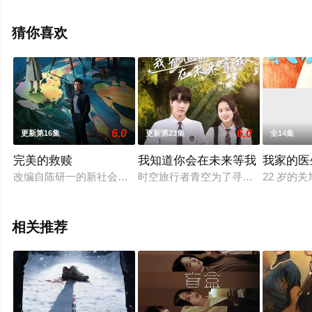
手机免费观看高清未删减完整版电视剧全集就上飘花影
院，更多相关信息可移步至豆瓣电视剧、电视猫或剧情网
猜你喜欢
等平台了解。
6.0
6.0
更新第16集
更新第23集
全14集
完美的救赎
我知道你会在未来等我
我家的医
改编自陈研一的新社会派悬疑小说《完美嫌疑人》，以一场看似完
时空旅行者青空为了寻找遗失的能量
22 岁
相关推荐