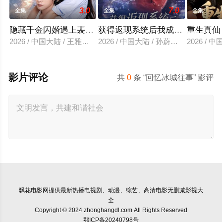
3.0
7.0
全集
全集
全集
隐藏千金闪婚遇上裴先生
获得返现系统后我成了万人迷
重生真仙
2026 / 中国大陆 / 王雅清＆朱城玮
2026 / 中国大陆 / 孙蔚琳＆魏胜奇
2026 /
影片评论
共
0
条 “回忆冰城往事” 影评
飘花电影网
提供最新热播电视剧、动漫、综艺、高清电影无删减影视大
全
Copyright © 2024 zhonghangdl.com All Rights Reserved
鄂ICP备20240798号