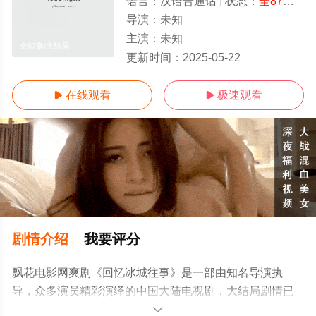
语言：
汉语普通话
状态：
全87集
- 
导演：
未知
主演：
未知
全87集/大结局
更新时间：
2025-05-22
在线观看
极速观看


剧情介绍
我要评分
飘花电影网爽剧《回忆冰城往事》是一部由知名导演执
导，众多演员精彩演绎的中国大陆电视剧，大结局剧情已
揭晓（全87集），手机免费观看高清未删减完整版电视剧
