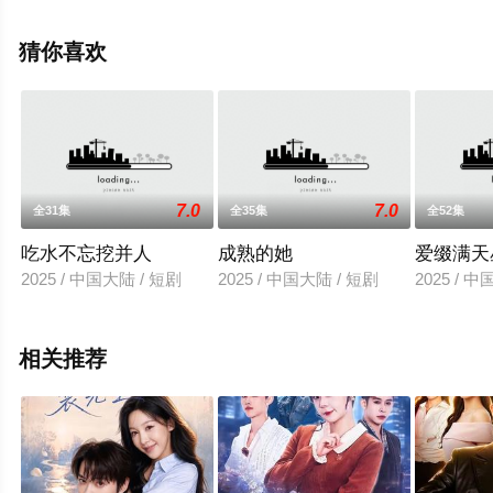
全集就上飘花影院，更多相关信息可移步至豆瓣电视剧、
电视猫或剧情网等平台了解。
猜你喜欢
7.0
7.0
全31集
全35集
全52集
吃水不忘挖并人
成熟的她
爱缀满天
2025 / 中国大陆 / 短剧
2025 / 中国大陆 / 短剧
2025 / 
相关推荐