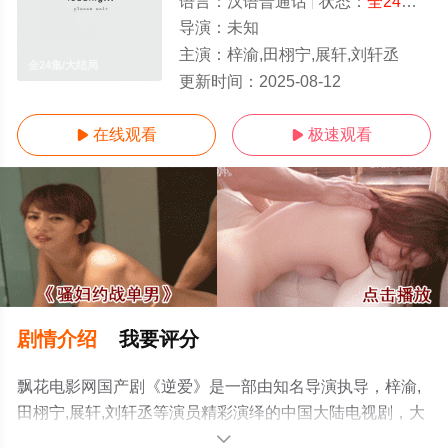
语言：
汉语普通话
状态：
全24集
- 
导演：
未知
主演：
梓渝,田栩宁,展轩,刘轩丞
全24集/大结局
更新时间：
2025-08-12
在线观看
极速观看


剧情介绍
我要评分
飘花电影网国产剧《逆爱》是一部由知名导演执导，梓渝,
田栩宁,展轩,刘轩丞等演员精彩演绎的中国大陆电视剧，大
结局剧情已揭晓（全24集），手机免费观看高清未删减完
