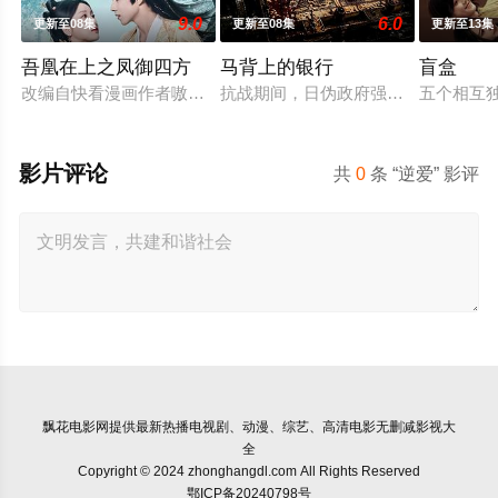
9.0
6.0
更新至08集
更新至08集
更新至13集
吾凰在上之凤御四方
马背上的银行
盲盒
改编自快看漫画作者嗷小泽的独家连载漫画《吾凰在上》。现代
抗战期间，日伪政府强行推广、使用由
五个相互
影片评论
共
0
条 “逆爱” 影评
飘花电影网
提供最新热播电视剧、动漫、综艺、高清电影无删减影视大
全
Copyright © 2024 zhonghangdl.com All Rights Reserved
鄂ICP备20240798号