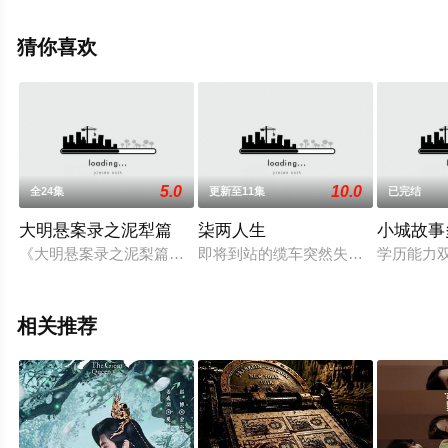
整版电视剧全集就上飘花影院，更多相关信息可移步至豆
瓣电视剧、电视猫或剧情网等平台了解。
猜你喜欢
5.0
10.0
全24集
更新至11集
已完结
大明悬案录之泥犁篇
柒两人生
小城故事
《大明悬案录之泥梨篇》讲述六扇门女捕头丁昭昭卷入离奇案件，
即将到站的缆车突然失控，如断线风
学历能力
相关推荐