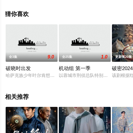
绎的中国大陆电视剧，大结局剧情已揭晓（已完结），手
机免费观看高清未删减完整版电视剧全集就上飘花影院，
猜你喜欢
更多相关信息可移步至豆瓣电视剧、电视猫或剧情网等平
台了解。
9.0
1.0
全3集
全25集
更新第20集
破晓时出发
机动组 第一季
破密2024
哈萨克族少年叶尔肯想要赢得赛马比赛的奖金，帮助姐姐完成去北
以蓉城市刑侦总队特别行动小组——
该剧根据
相关推荐