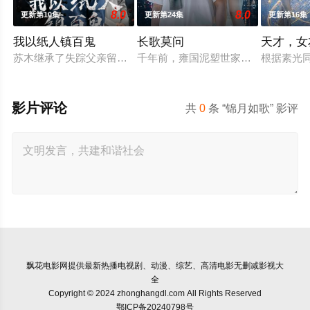
8.0
8.0
更新第10集
更新第24集
更新第16集
我以纸人镇百鬼
长歌莫问
天才，女
苏木继承了失踪父亲留下的白事馆，本想低调扎纸维生，却因一
千年前，雍国泥塑世家楚门因进贡的“
根据素光
影片评论
共
0
条 “锦月如歌” 影评
飘花电影网
提供最新热播电视剧、动漫、综艺、高清电影无删减影视大
全
Copyright © 2024 zhonghangdl.com All Rights Reserved
鄂ICP备20240798号