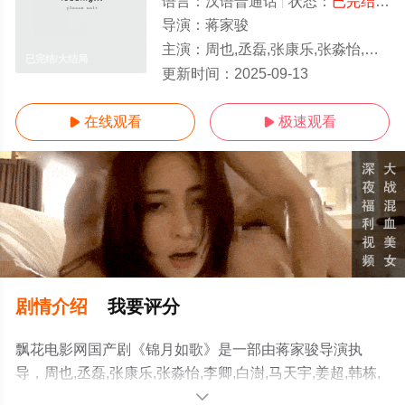
语言：
汉语普通话
状态：
已完结
- 
导演：
蒋家骏
主演：
周也,丞磊,张康乐,张淼怡,李卿,白澍,马天宇,姜超,韩栋,姜贞羽,孔雪儿,毛晓慧,侯长荣,郑国霖,盛一伦
已完结/大结局
更新时间：
2025-09-13
在线观看
极速观看


剧情介绍
我要评分
飘花电影网国产剧《锦月如歌》是一部由蒋家骏导演执
导，周也,丞磊,张康乐,张淼怡,李卿,白澍,马天宇,姜超,韩栋,
姜贞羽,孔雪儿,毛晓慧,侯长荣,郑国霖,盛一伦等演员精彩演
