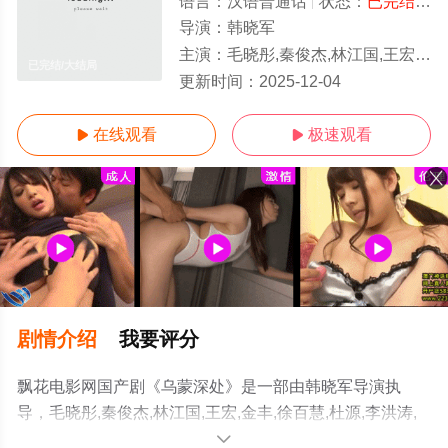
语言：
汉语普通话
状态：
已完结
- 
导演：
韩晓军
主演：
毛晓彤,秦俊杰,林江国,王宏,金丰,徐百慧,杜源,李洪涛,赵淑珍,王菁华,句号,涂凌,穆丽燕,王亚军,潘之琳
已完结/大结局
更新时间：
2025-12-04
在线观看
极速观看


剧情介绍
我要评分
飘花电影网国产剧《乌蒙深处》是一部由韩晓军导演执
导，毛晓彤,秦俊杰,林江国,王宏,金丰,徐百慧,杜源,李洪涛,
赵淑珍,王菁华,句号,涂凌,穆丽燕,王亚军,潘之琳,郭晓峰,张
