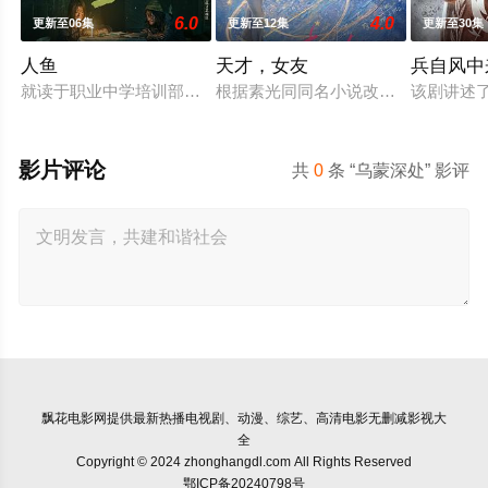
6.0
4.0
更新至06集
更新至12集
更新至30集
人鱼
天才，女友
兵自风中
就读于职业中学培训部的花季女生苏琳（黄杨钿甜 饰），虽自
根据素光同同名小说改编。江逾白长大
该剧讲述
影片评论
共
0
条 “乌蒙深处” 影评
飘花电影网
提供最新热播电视剧、动漫、综艺、高清电影无删减影视大
全
Copyright © 2024 zhonghangdl.com All Rights Reserved
鄂ICP备20240798号