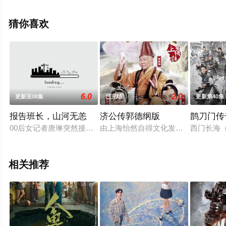
志坚,田雷,张宇菲,孙浩,张静等演员精彩演绎的中国大陆电
视剧，大结局剧情已揭晓（已完结），手机免费观看高清
猜你喜欢
未删减完整版电视剧全集就上飘花影院，更多相关信息可
移步至豆瓣电视剧、电视猫或剧情网等平台了解。
6.0
2.0
更新至08集
已完结
更新第40集
报告班长，山河无恙
济公传郭德纲版
鹊刀门传
00后女记者唐琳突然接到任务，和自己的师父刘守业陪伴抗美援
由上海怡然自得文化发展有限公司投资
西门长海
相关推荐