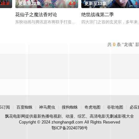
10.0
更新至22集
6.0
更新至13集
3.
花仙子之魔法香对论
绝世战魂第二季
力荼毒人间，捕蛇者许应因看不惯为幽界卖命的草头神欺压百姓，反抗犯下弑神
东映动画与腾讯宣布将联手打造『花仙子』全新动画 新作将继承经典
四大宗门之首的玄灵宗，多年来
共
0
条 “龙魂” 
S订阅
百度蜘蛛
神马爬虫
搜狗蜘蛛
奇虎地图
谷歌地图
必应
飘花电影网
提供最新热播电视剧、动漫、综艺、高清电影无删减影视大全
Copyright © 2024 zhonghangdl.com All Rights Reserved
鄂ICP备20240798号