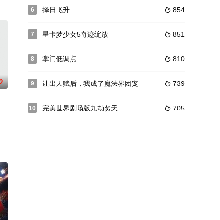
择日飞升
854
6

星卡梦少女5奇迹绽放
851
7

掌门低调点
810
8

0
让出天赋后，我成了魔法界团宠
739
9

​完美世界剧场版九劫焚天​
705
10
