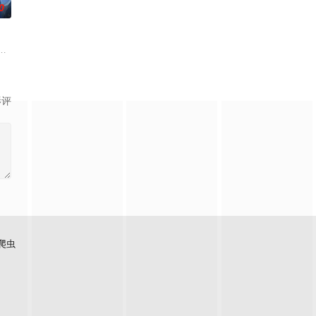
0
之罪，
、结合潮流、呈现崭新的花仙子世界。
第一次来临水城选拔弟子，方秦两家围绕这一个将决定二者命运的契机，展开
影评
爬虫