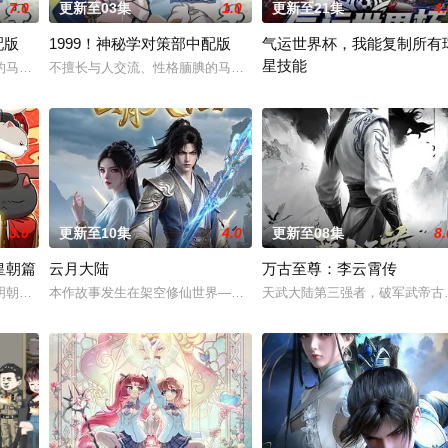
7.0
更新至03集
1.0
更新至21集
4.
配版
1999！神秘学对策部中配版
气运世界杯，我能复制所有
星技能
而乔治从集万千宠爱于一身的&q
的马库斯在一场乌龙中意外成为了“神秘学事件对策部”的负责人。面对星锑、兔
不擅长与人交流、性格腼腆的马库斯在一场乌龙中意外成为了“神秘学
平行世界，足球胜负直接绑定国
3.0
更新至10集
4.0
更新至08集
8.
皇朝篇
云月大陆
万古至尊：李云霄传
手背叛，残忍杀害后抛尸乱葬岗。濒死之际，他唤醒了上古魔刀“幽冥”，获得
明朝前期的故事。明朝从元末乱世中浴火而生的大一统王朝，可在建国初期就面
本作故事发生在架空修仙世界——云月大陆。 大陆鼎盛时期由浣溪沙
天武大陆第三强者，破军武帝古