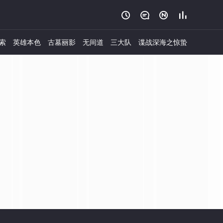




索
英雄本色
古墓丽影
无间道
三大队
谍战深海之惊蛰