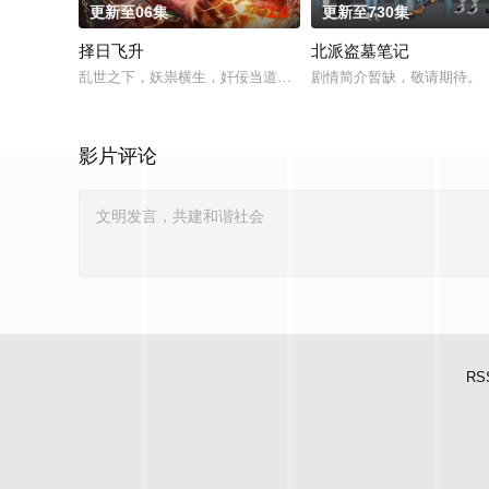
更新至06集
1.0
更新至730集
择日飞升
北派盗墓笔记
乱世之下，妖祟横生，奸佞当道。又值幽界入侵，人、幽两界势
剧情简介暂缺，敬请期待。
影片评论
RS