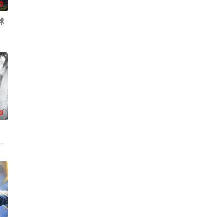
0
球
毛手袋等一众行事乖张、性格跳脱的怪咖
事件对策部”的负责人。面对星锑、兔毛手袋等一众行事乖张、性格跳脱的怪咖
运。Z国连年战败，国运衰微，民生凋敝。穿越成国足替补的林锋绑定“球星技能
0
驱使
临着重重危机。是谁将明朝推上了巅峰？是
、赤霞峰、风吟山庄、无尘岛、轩辕门五大宗门共同守护，仙道昌盛。可轩辕
飞扬被世界规则所限，修为困在九天武帝境多年，难以突破。为了摆脱困境，