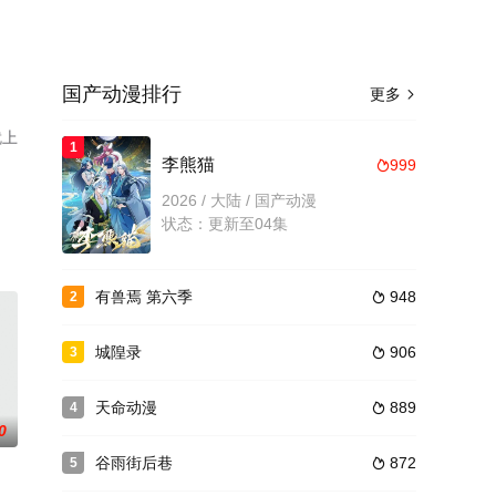
国产动漫排行
更多

就上
1
李熊猫
999

2026 / 大陆 / 国产动漫
状态：更新至04集
有兽焉 第六季
948
2

城隍录
906
3

天命动漫
889
4

0
谷雨街后巷
872
5
