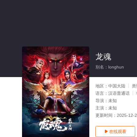
龙魂
别名：longhun
地区：
中国大陆
类
语言：
汉语普通话
导演：
未知
主演：
未知
更新时间：
2025-12-
在线观看
