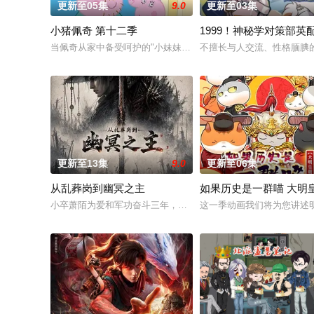
更新至05集
9.0
更新至03集
小猪佩奇 第十二季
1999！神秘学对策部英
当佩奇从家中备受呵护的"小妹妹"一跃成为肩负责任的"大姐姐"，
不擅长与人交流、性格腼腆
更新至13集
9.0
更新至06集
从乱葬岗到幽冥之主
如果历史是一群喵 大明
小卒萧陌为爱和军功奋斗三年，却被恋人柳莺儿与将军之子赵昊联
这一季动画我们将为您讲述