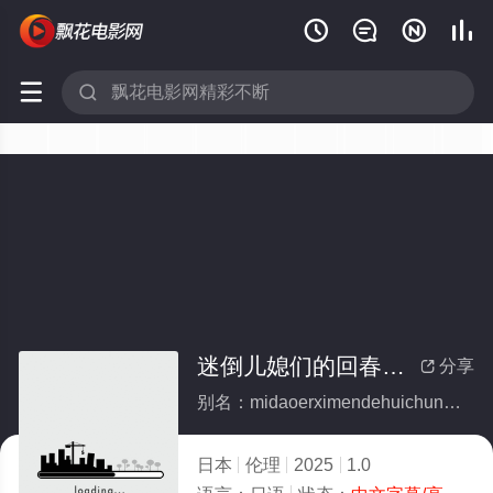






迷倒儿媳们的回春公公
分享

别名：midaoerximendehuichungonggong
日本
伦理
2025
1.0