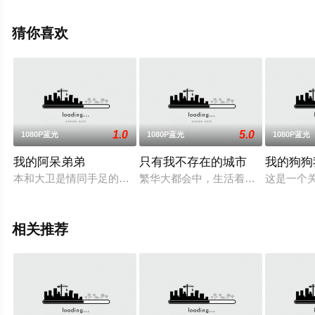
关信息可移步至豆瓣电影、电视猫或剧情网等平台了解。
猜你喜欢
1.0
5.0
1080P蓝光
1080P蓝光
1080P蓝光
我的阿呆弟弟
只有我不存在的城市
我的狗狗
本和大卫是情同手足的兄弟，两人和母亲过着相依为命的生活。和
繁华大都会中，生活着完全没有名气
这是一个关
相关推荐