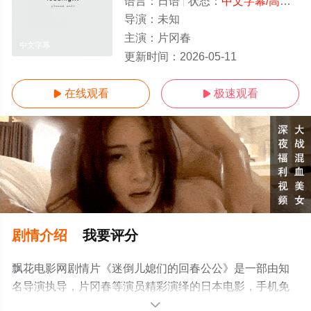
语言：
日语
状态：
中文字幕/高清
- 
导演：
未知
主演：
片冈春
中文字幕
更新时间：
2026-05-11
在线观看
极速观看


剧情介绍
我要评分
飘花电影网剧情片《迷倒儿媳们的回春公公》是一部由知
名导演执导，片冈春等演员精彩演绎的日本电影，手机免
费观看高清未删减完整版电影大全就上飘花影院，更多相
