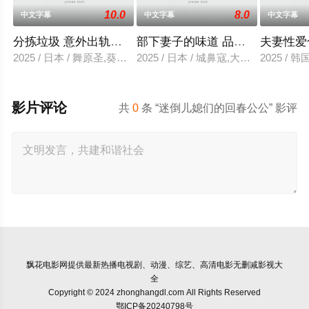
10.0
8.0
中文字幕
中文字幕
中文字幕
分拣垃圾 意外出轨性爱
部下妻子的味道 品尝的上司
夫妻性爱
2025 / 日本 / 舞原圣,葵悠太
2025 / 日本 / 城鼻寇,大泽透,中山健二
2025 /
影片评论
共
0
条 “迷倒儿媳们的回春公公” 影评
飘花电影网
提供最新热播电视剧、动漫、综艺、高清电影无删减影视大
全
Copyright © 2024 zhonghangdl.com All Rights Reserved
鄂ICP备20240798号