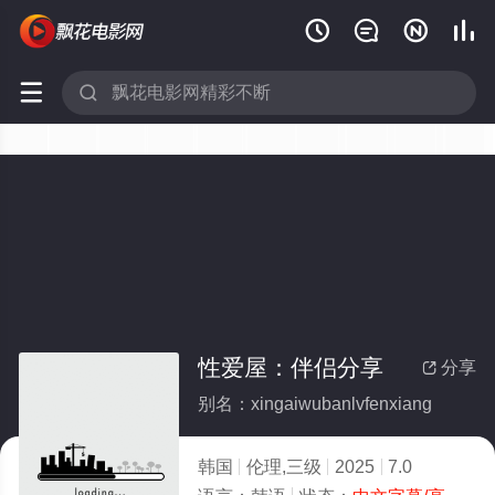






性爱屋：伴侣分享
分享

别名：xingaiwubanlvfenxiang
韩国
伦理,三级
2025
7.0