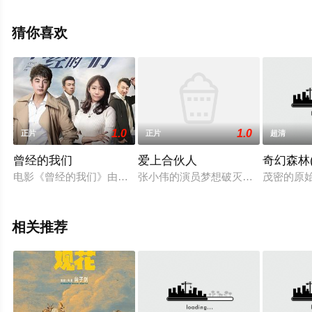
花影院，更多相关信息可移步至豆瓣电影、电视猫或剧情
网等平台了解。
猜你喜欢
1.0
1.0
正片
正片
超清
曾经的我们
爱上合伙人
奇幻森林
电影《曾经的我们》由山东观潮影视有限公司制作出品，北京溢
张小伟的演员梦想破灭后，把房托当
茂密的原始
相关推荐