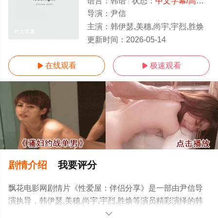
语言：
韩语
状态：
中文字幕/高清
- 
导演：
尹信
主演：
韩伊瑟,美穗,尚宇,宇烈,胜焕
中文字幕
更新时间：
2026-05-14
在线观看
极速观看


剧情介绍
我要评分
飘花电影网剧情片《性爱屋：伴侣分享》是一部由尹信导
演执导，韩伊瑟,美穗,尚宇,宇烈,胜焕等演员精彩演绎的韩
国电影，手机免费观看高清未删减完整版电影大全就上飘
