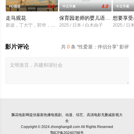
5.0
4.0
HD国语
中文字幕
中文字幕
走马观花
保育园老师的婴儿语让人超兴奋
想要享受
新波，丁大宁，郭华，程一木他们毕业于同一所大学。他们和很
2025 / 日本 / 白木由子
2025 / 
影片评论
共
0
条 “性爱屋：伴侣分享” 影评
飘花电影网
提供最新热播电视剧、动漫、综艺、高清电影无删减影视大
全
Copyright © 2024 zhonghangdl.com All Rights Reserved
鄂ICP备20240798号