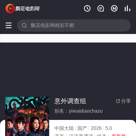






意外调查组
分享

别名：yiwaidiaochazu
中国大陆
国产
2026
5.0