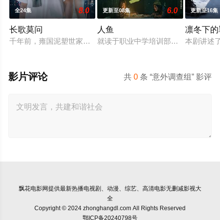
8.0
6.0
全24集
更新至08集
更新至16集
长歌莫问
人鱼
凛冬下的
千年前，雍国泥塑世家楚门因进贡的“十二生肖”离奇流血炸裂，
就读于职业中学培训部的花季女生苏
本剧讲述
影片评论
共
0
条 “意外调查组” 影评
飘花电影网
提供最新热播电视剧、动漫、综艺、高清电影无删减影视大
全
Copyright © 2024 zhonghangdl.com All Rights Reserved
鄂ICP备20240798号