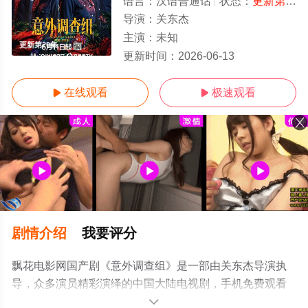
语言：
汉语普通话
状态：
更新第20集
导演：
关东杰
主演：
未知
更新第20集
更新时间：
2026-06-13
在线观看
极速观看


剧情介绍
我要评分
飘花电影网国产剧《意外调查组》是一部由关东杰导演执
导，众多演员精彩演绎的中国大陆电视剧，手机免费观看
高清未删减完整版电视剧全集就上飘花影院，更多相关信
