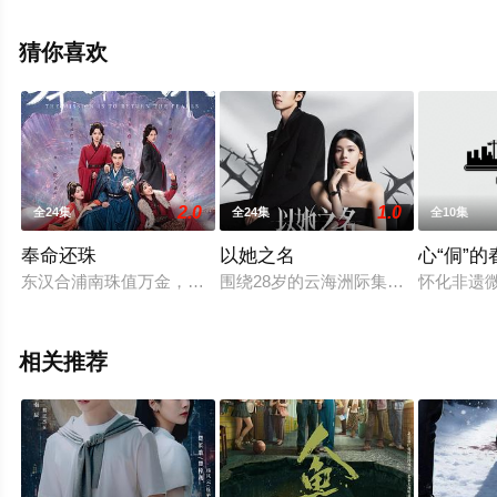
息可移步至豆瓣电视剧、电视猫或剧情网等平台了解。
猜你喜欢
2.0
1.0
全24集
全24集
全10集
奉命还珠
以她之名
心“侗”的
东汉合浦南珠值万金，赌珠之风盛行，珍珠公子李陵（符骞文 
围绕28岁的云海洲际集团千金叶海
怀化非遗
相关推荐